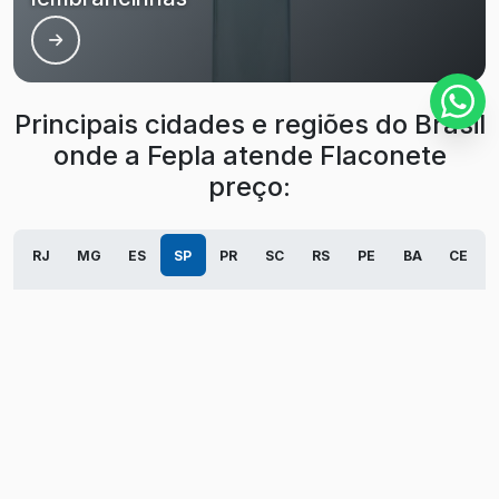
Principais cidades e regiões do Brasil
onde a Fepla atende Flaconete
preço:
RJ
MG
ES
SP
PR
SC
RS
PE
BA
CE
GO
AM
PA
AC
AL
AP
MA
MT
MS
PB
PI
RN
RO
RR
SE
TO
São Paulo
Guarulhos
Campinas
São Bernardo do Campo
Santo André
Osasco