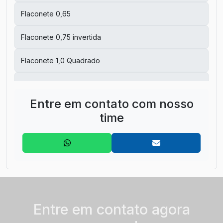
Flaconete 0,65
Flaconete 0,75 invertida
Flaconete 1,0 Quadrado
Flaconete 1,4
Entre em contato com nosso
Flaconete 1,5 Falsa (1,5 externo/1,0 interno)
time
Flaconete 1,5 Graduada
Flaconete 1,5 Quadrado
Flaconete 2,0 (1,7 externo / 1,6 interno)
Flaconete 2.0 Plus
Entre em contato agora